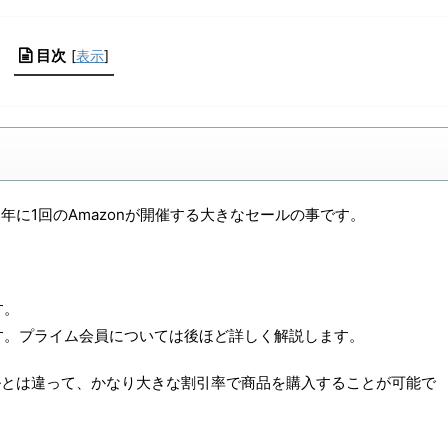
目次
[
表示
]
年に1回のAmazonが開催する大きなセールの事です。
す。
す。プライム会員については後ほど詳しく解説します。
ールとは違って、かなり大きな割引率で商品を購入することが可能で