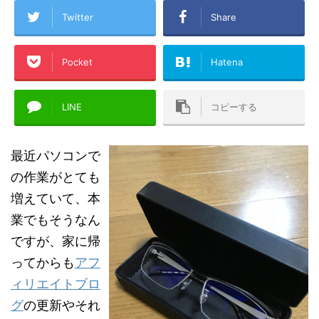
Twitter
Share
Pocket
Hatena
LINE
コピーする
最近パソコンで
の作業がとても
増えていて、本
業でもそうなん
ですが、家に帰
ってからも
アフ
ィリエイトブロ
グ
の更新やそれ