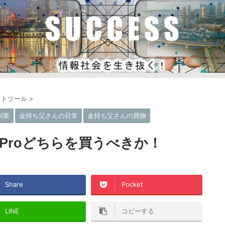
イトツール
>
副業
金持ち父さんの日常
金持ち父さんの買物
ook Proどちらを買うべきか！
Share
Pocket
LINE
コピーする