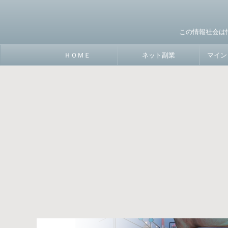
この情報社会は
ＨＯＭＥ
ネット副業
マイン