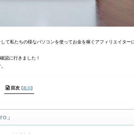
そして私たちの様なパソコンを使ってお金を稼ぐアフィリエイター
を確認に行きました！
す。
目次
[
表示
]
ro」