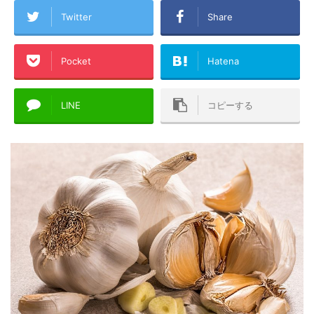
Twitter
Share
Pocket
Hatena
LINE
コピーする