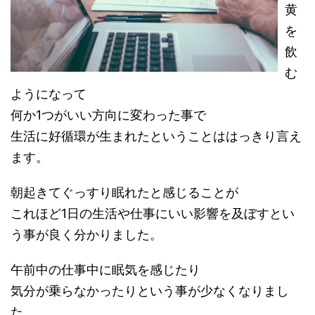
黄
を
飲
む
ようになって
何か1つがいい方向に変わった事で
生活に好循環が生まれたということははっきり言え
ます。
朝起きてぐっすり眠れたと感じることが
これほど1日の生活や仕事にいい影響を及ぼすとい
う事が良く分かりました。
午前中の仕事中に眠気を感じたり
気分が乗らなかったりという事が少なくなりまし
た。