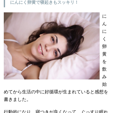
にんにく卵黄で寝起きもスッキリ！
に
ん
に
く
卵
黄
を
飲
み
始
めてから生活の中に好循環が生まれていると感想を
書きました。
行動的になり、寝つきが良くなって、ぐっすり眠れ