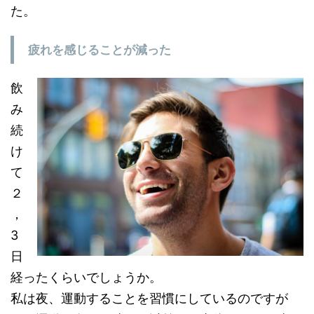
た。
疲れを感じることが減った
飲
み
続
け
て
２
，
3
日
経ったくらいでしょうか。
私は夜、運動することを習慣にしているのですが