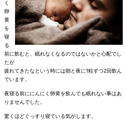
く
卵
黄
を
寝
る
前に飲むと、眠れなくなるのではないかと心配でし
たが
疲れてきたなという時には朝と夜に1粒ずつ2回飲ん
でいます。
夜寝る前ににんにく卵黄を飲んでも眠れない事はあ
りませんでした。
驚くほどぐっすり寝ている気がします。