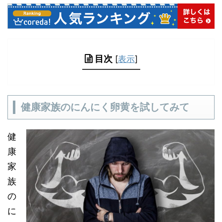
目次
[
表示
]
健康家族のにんにく卵黄を試してみて
健
康
家
族
の
に